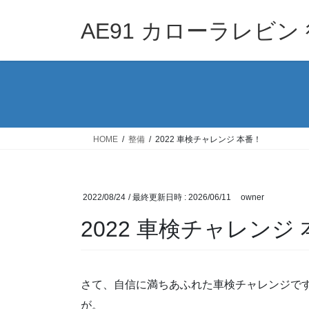
コ
ナ
ン
ビ
AE91 カローラレビン 
テ
ゲ
ン
ー
ツ
シ
へ
ョ
ス
ン
キ
に
ッ
移
HOME
整備
2022 車検チャレンジ 本番！
プ
動
2022/08/24
/ 最終更新日時 :
2026/06/11
owner
2022 車検チャレンジ
さて、自信に満ちあふれた車検チャレンジです
が。