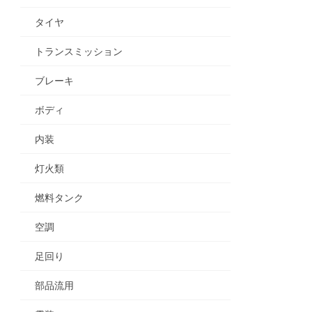
タイヤ
トランスミッション
ブレーキ
ボディ
内装
灯火類
燃料タンク
空調
足回り
部品流用