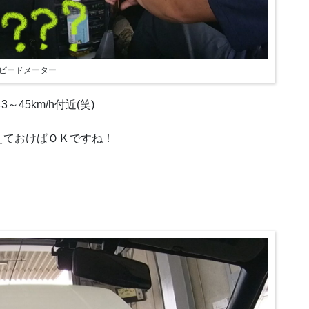
ピードメーター
45km/h付近(笑)
えておけばＯＫですね！