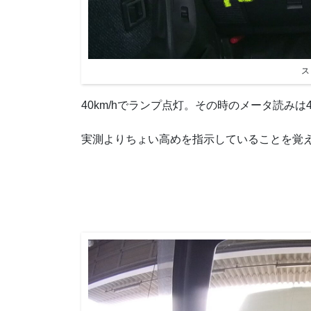
ス
40km/hでランプ点灯。その時のメータ読みは43～
実測よりちょい高めを指示していることを覚