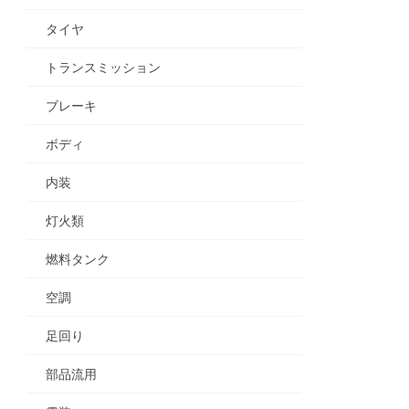
タイヤ
トランスミッション
ブレーキ
ボディ
内装
灯火類
燃料タンク
空調
足回り
部品流用