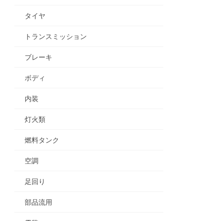
タイヤ
トランスミッション
ブレーキ
ボディ
内装
灯火類
燃料タンク
空調
足回り
部品流用