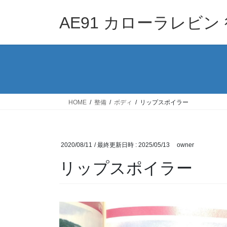
コ
ナ
ン
ビ
AE91 カローラレビン 
テ
ゲ
ン
ー
ツ
シ
へ
ョ
ス
ン
キ
に
ッ
移
HOME
整備
ボディ
リップスポイラー
プ
動
2020/08/11
/ 最終更新日時 :
2025/05/13
owner
リップスポイラー