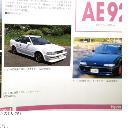
たのしい(笑)
より。