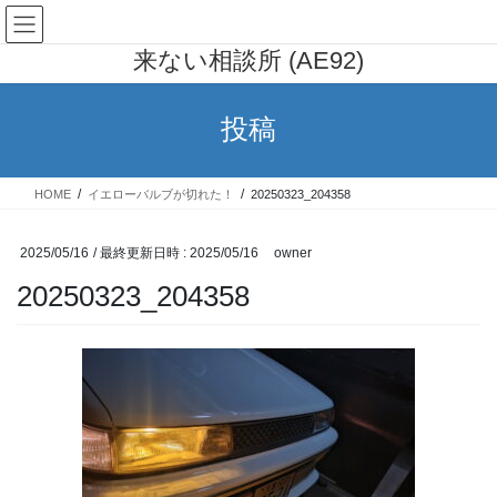
コ
ナ
AE91 カローラレビン 行列の出
ン
ビ
来ない相談所 (AE92)
テ
ゲ
ン
ー
ツ
シ
投稿
へ
ョ
ス
ン
キ
に
HOME
イエローバルブが切れた！
20250323_204358
ッ
移
プ
動
2025/05/16
/ 最終更新日時 :
2025/05/16
owner
20250323_204358