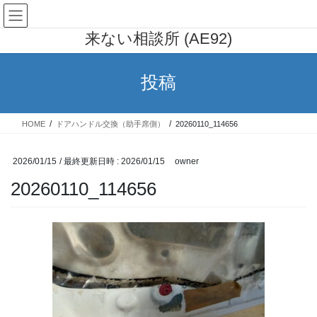
コ
ナ
AE91 カローラレビン 行列の出
ン
ビ
来ない相談所 (AE92)
テ
ゲ
ン
ー
ツ
シ
投稿
へ
ョ
ス
ン
キ
に
HOME
ドアハンドル交換（助手席側）
20260110_114656
ッ
移
プ
動
2026/01/15
/ 最終更新日時 :
2026/01/15
owner
20260110_114656