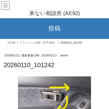
コ
ナ
AE91 カローラレビン 行列の出
ン
ビ
来ない相談所 (AE92)
テ
ゲ
ン
ー
ツ
シ
投稿
へ
ョ
ス
ン
キ
に
HOME
ドアハンドル交換（助手席側）
20260110_101242
ッ
移
プ
動
2026/01/13
/ 最終更新日時 :
2026/01/13
owner
20260110_101242