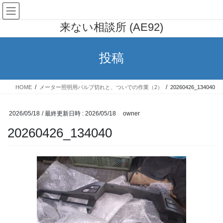
コ
ナ
AE91 カローラレビン 行列の出
ン
ビ
来ない相談所 (AE92)
テ
ゲ
ン
ー
ツ
シ
投稿
へ
ョ
ス
ン
キ
に
HOME
メーター照明用バルブ切れと、ついでの作業（2）
20260426_134040
ッ
移
プ
動
2026/05/18
/ 最終更新日時 :
2026/05/18
owner
20260426_134040