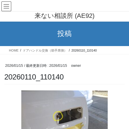
コ
ナ
AE91 カローラレビン 行列の出
ン
ビ
来ない相談所 (AE92)
テ
ゲ
ン
ー
ツ
シ
投稿
へ
ョ
ス
ン
キ
に
HOME
ドアハンドル交換（助手席側）
20260110_110140
ッ
移
プ
動
2026/01/15
/ 最終更新日時 :
2026/01/15
owner
20260110_110140