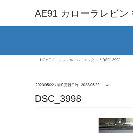
コ
ナ
ン
ビ
AE91 カローラレビン 
テ
ゲ
ン
ー
ツ
シ
へ
ョ
ス
ン
キ
に
ッ
移
HOME
エンジンルームチェック！
DSC_3998
プ
動
2023/05/22
/ 最終更新日時 :
2023/05/22
owner
DSC_3998