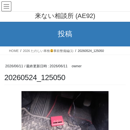
コ
ナ
AE91 カローラレビン 行列の出
ン
ビ
来ない相談所 (AE92)
テ
ゲ
ン
ー
ツ
シ
投稿
へ
ョ
ス
ン
キ
に
HOME
2026 たのしい車検
事前整備編(1)
20260524_125050
ッ
移
プ
動
2026/06/11
/ 最終更新日時 :
2026/06/11
owner
20260524_125050