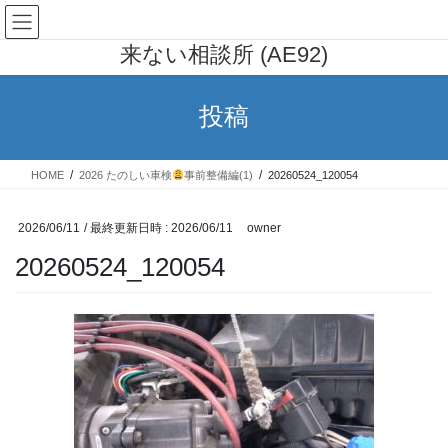
コ
ナ
AE91 カローラレビン 行列の出
ン
ビ
来ない相談所 (AE92)
テ
ゲ
ン
ー
ツ
シ
投稿
へ
ョ
ス
ン
キ
に
HOME
2026 たのしい車検
事前整備編(1)
20260524_120054
ッ
移
プ
動
2026/06/11
/ 最終更新日時 :
2026/06/11
owner
20260524_120054