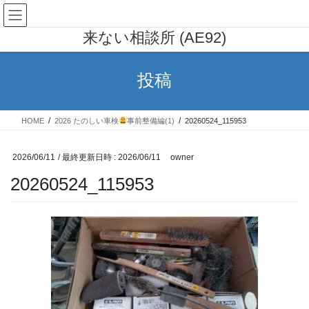
コ
ナ
AE91 カローラレビン 行列の出
ン
ビ
来ない相談所 (AE92)
テ
ゲ
ン
ー
ツ
シ
投稿
へ
ョ
ス
ン
キ
に
HOME
2026 たのしい車検
事前整備編(1)
20260524_115953
ッ
移
プ
動
2026/06/11
/ 最終更新日時 :
2026/06/11
owner
20260524_115953