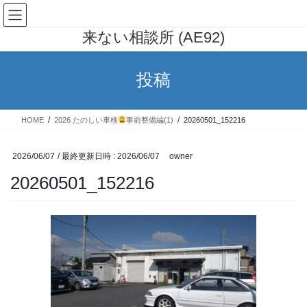
コ
ナ
AE91 カローラレビン 行列の出
ン
ビ
来ない相談所 (AE92)
テ
ゲ
ン
ー
ツ
シ
投稿
へ
ョ
ス
ン
キ
に
HOME
2026 たのしい車検
事前整備編(1)
20260501_152216
ッ
移
プ
動
2026/06/07
/ 最終更新日時 :
2026/06/07
owner
20260501_152216